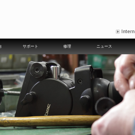
Intern
内
サポート
修理
ニュース
証規定
社の歩み
カメラ適合表
出張修理サービスについて
Libecについて
ニュース
募集要項
カタログ
メディア掲載情報
よく聞かれる質問
環境方針
Shooters Gallery
安心点検・メンテナンスサ
プライバシーポリ
ショ