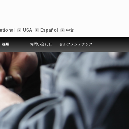
ational
USA
Español
中文
採用
お問い合わせ
セルフメンテナンス
ービス
シー
ールームについて
アクセス
セルフメンテナンス
デモ機設置店