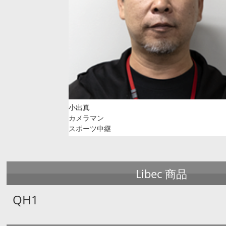
小出真
カメラマン
スポーツ中継
Libec 商品
QH1