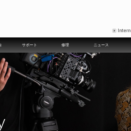
Intern
内
サポート
修理
ニュース
証規定
社の歩み
カメラ適合表
出張修理サービスについて
Libecについて
ニュース
募集要項
カタログ
メディア掲載情報
よく聞かれる質問
環境方針
Shooters Gallery
安心点検・メンテナンスサ
プライバシーポリ
ショ