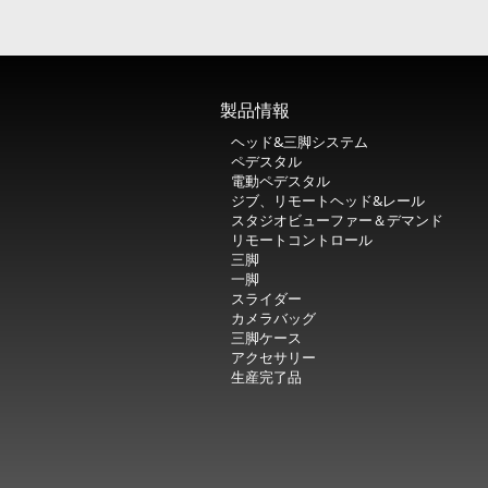
製品情報
ヘッド&三脚システム
ペデスタル
電動ペデスタル
ジブ、リモートヘッド&レール
スタジオビューファー＆デマンド
リモートコントロール
三脚
一脚
スライダー
カメラバッグ
三脚ケース
アクセサリー
生産完了品