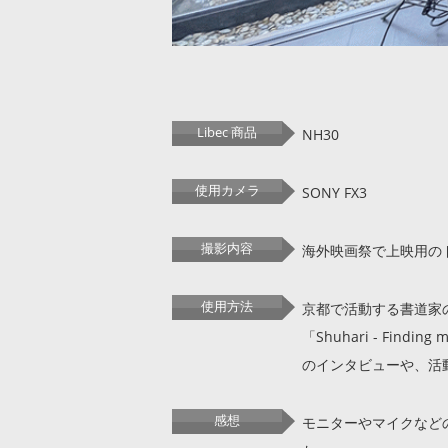
Libec 商品
NH30
使用カメラ
SONY FX3
撮影内容
海外映画祭で上映用の
使用方法
京都で活動する書道家
「Shuhari - Finding m
のインタビューや、活
感想
モニターやマイクなど