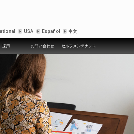
ational
USA
Español
中文
採用
お問い合わせ
セルフメンテナンス
ービス
シー
ールームについて
アクセス
セルフメンテナンス
デモ機設置店