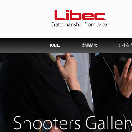
HOME
製品情報
会社案
サービスパーツ一覧
修理について
会社概要
Libec保
仕様書
会